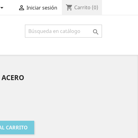
shopping_cart


Carrito
(0)
Iniciar sesión

 ACERO
AL CARRITO