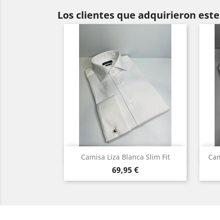
Los clientes que adquirieron es
Vista rápida

Camisa Liza Blanca Slim Fit
Cam
Precio
Blanco
69,95 €