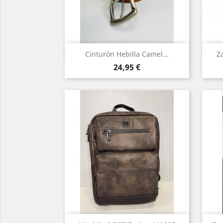
Vista rápida

Cinturón Hebilla Camel...
Z
Precio
24,95 €