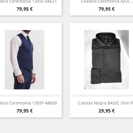
Vista rápida
Vista rápida


leco Ceremonia 1305F-48621
Chaleco Ceremonia Azul...
Precio
Precio
79,95 €
79,95 €
Vista rápida
Vista rápida


leco Ceremonia 1305F-48600
Camisa Negra BASIC Slim Fi
Precio
Precio
Azul
Negro
79,95 €
29,95 €