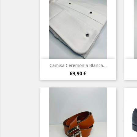
Vista rápida

Camisa Ceremonia Blanca...
Precio
Blanco
69,90 €