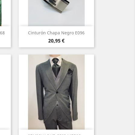
Vista rápida

268
Cinturón Chapa Negro E096
Precio
20,95 €