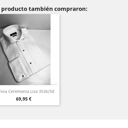
te producto también compraron:
Vista rápida

isa Ceremonia Liza 3536/50
Precio
Blanco
69,95 €