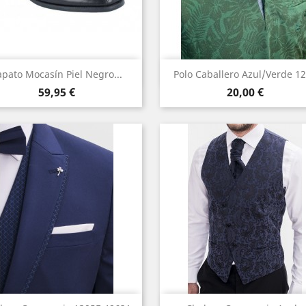
Vista rápida
Vista rápida


apato Mocasín Piel Negro...
Polo Caballero Azul/Verde 1
Precio
Precio
Negro
Azul
Verde
59,95 €
20,00 €