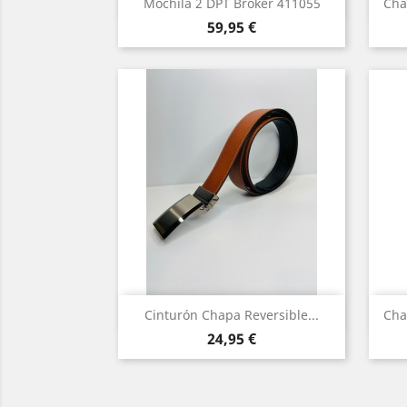
Vista rápida

Mochila 2 DPT Broker 411055
Cha
Precio
59,95 €
Vista rápida

Cinturón Chapa Reversible...
Cha
Precio
24,95 €