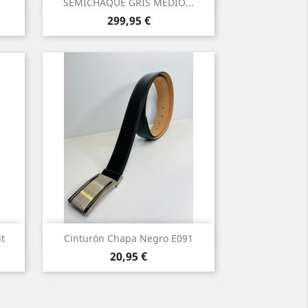
Vista rápida

SEMICHAQUE GRIS MEDIO...
Precio
299,95 €
Vista rápida

t
Cinturón Chapa Negro E091
Precio
20,95 €