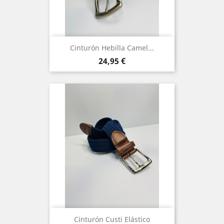
Cinturón Hebilla Camel...
Precio
24,95 €
Cinturón Custi Elástico