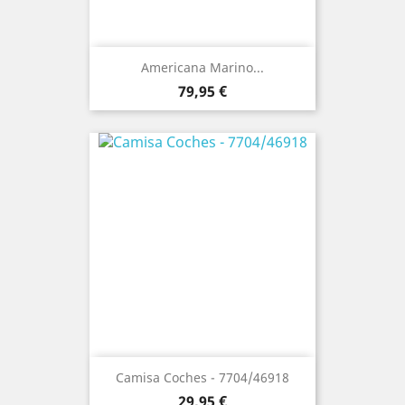
Americana Marino...
Precio
79,95 €
Camisa Coches - 7704/46918
Precio
29,95 €