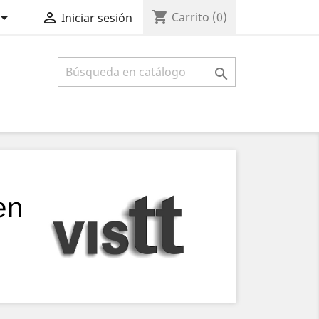
shopping_cart


Carrito
(0)
Iniciar sesión
