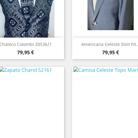
Vista rápida
Vista rápida


Chaleco Colombi 20536/1
Americana Celeste Slim Fit..
Precio
Precio
Azul
79,95 €
79,95 €