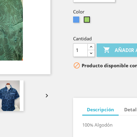
Color
Azul
Verde
Cantidad

AÑADIR 

Producto disponible con

Descripción
Detal
100% Algodón