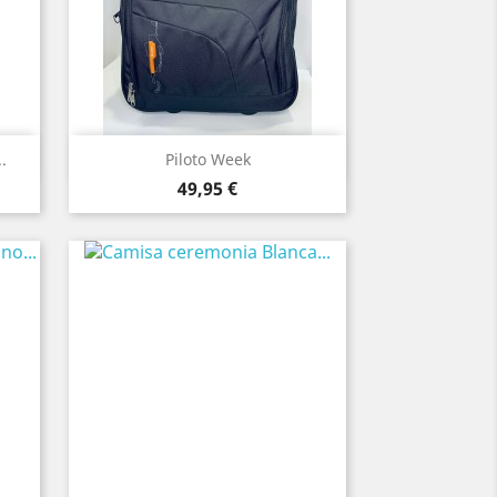
Vista rápida

.
Piloto Week
Precio
49,95 €