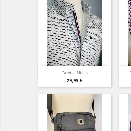
Vista rápida

Camisa Nisko
Precio
Blanco
Azul
29,95 €