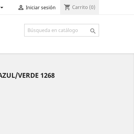
shopping_cart


Carrito
(0)
Iniciar sesión

AZUL/VERDE 1268