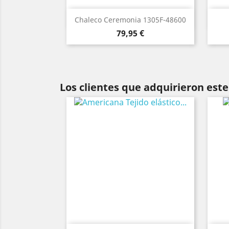
Vista rápida

Chaleco Ceremonia 1305F-48600
Precio
Azul
79,95 €
Los clientes que adquirieron es