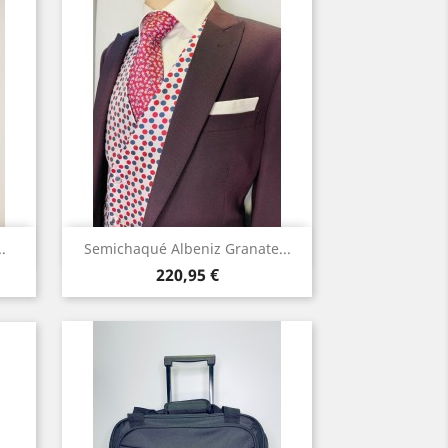
Vista rápida

.
Semichaqué Albeniz Granate...
Precio
220,95 €