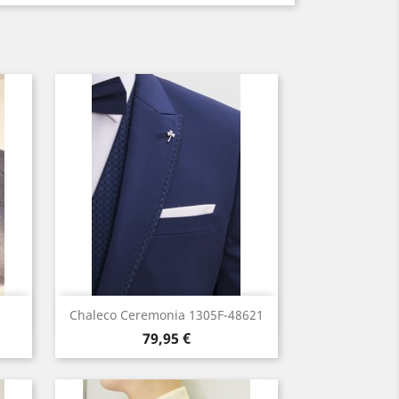
Vista rápida

Chaleco Ceremonia 1305F-48621
Precio
79,95 €