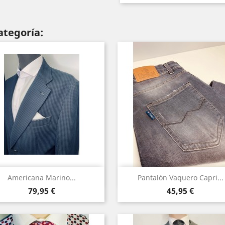
ategoría:
Vista rápida
Vista rápida


Americana Marino...
Pantalón Vaquero Capri...
Precio
Precio
Azul
79,95 €
45,95 €