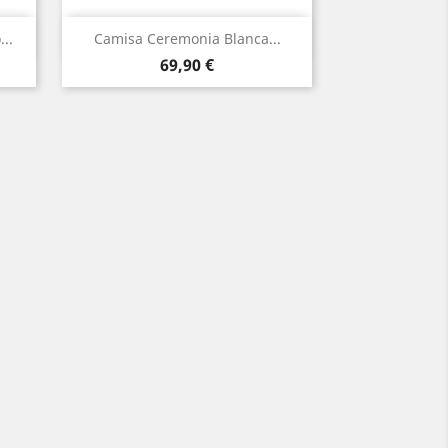
Vista rápida

..
Camisa Ceremonia Blanca...
Precio
Blanco
69,90 €