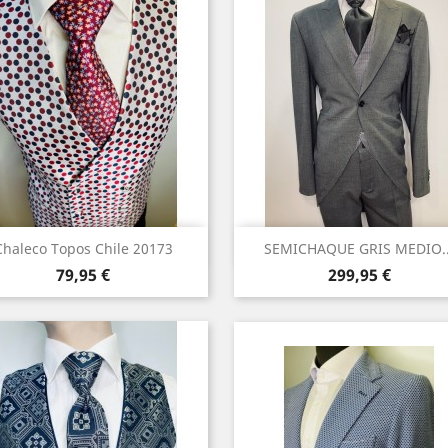
Vista rápida
Vista rápida


Chaleco Topos Chile 20173
SEMICHAQUE GRIS MEDIO..
Precio
Precio
79,95 €
299,95 €