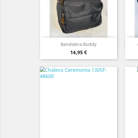
Vista rápida

Bandolera Buddy
Precio
14,95 €