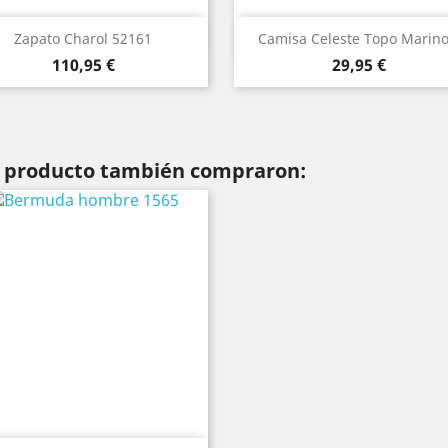
Vista rápida
Vista rápida


Zapato Charol 52161
Camisa Celeste Topo Marino.
Precio
Precio
Azul
110,95 €
29,95 €
te producto también compraron: