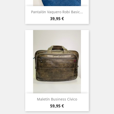
Pantalón Vaquero Robi Basic...
Precio
39,95 €
Maletín Business Cívico
Precio
59,95 €