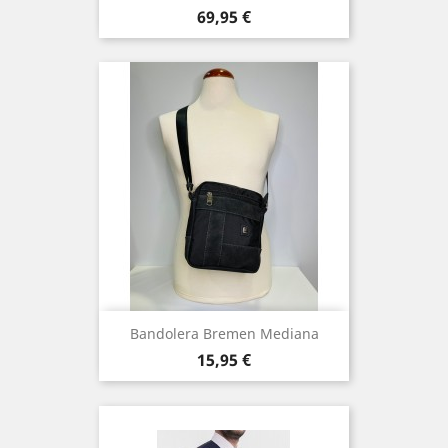
Precio
69,95 €
Bandolera Bremen Mediana
Precio
15,95 €