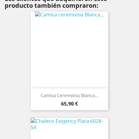
producto también compraron:
Camisa Ceremonia Blanca...
Precio
65,90 €