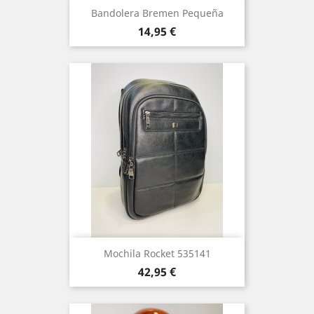
Bandolera Bremen Pequeña
Precio
14,95 €
Mochila Rocket 535141
Precio
42,95 €