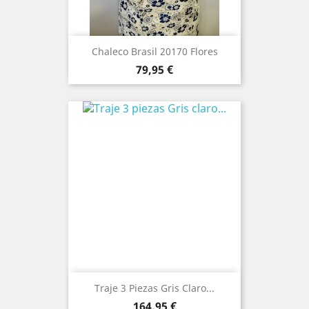
Chaleco Brasil 20170 Flores
Precio
79,95 €
Traje 3 Piezas Gris Claro...
Precio
164,95 €