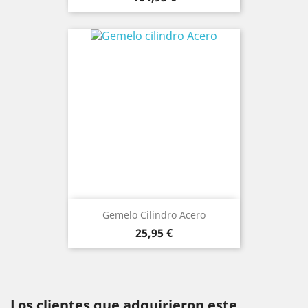
Gemelo Cilindro Acero
Precio
25,95 €
Los clientes que adquirieron este