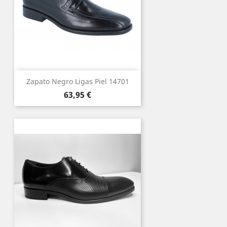
Zapato Negro Ligas Piel 14701
Precio
63,95 €