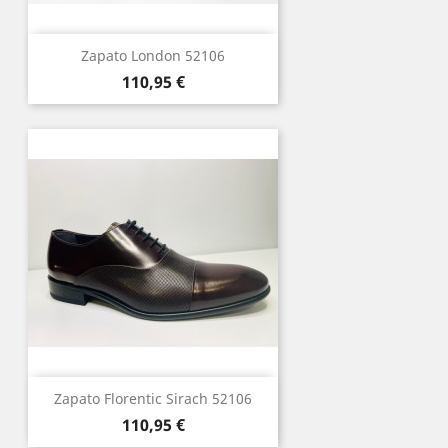
Zapato London 52106
Precio
110,95 €
Zapato Florentic Sirach 52106
Precio
110,95 €