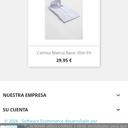
Camisa Blanca Basic Slim Fit
Precio
29,95 €
NUESTRA EMPRESA

SU CUENTA

© 2026 - Software Ecommerce desarrollado por
Esta tienda utiliza cookies y otras tecnologías para que
PrestaShop™