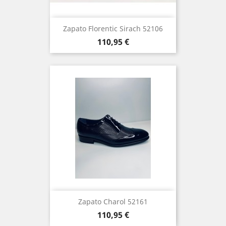
Zapato Florentic Sirach 52106
Precio
110,95 €
Zapato Charol 52161
Precio
110,95 €