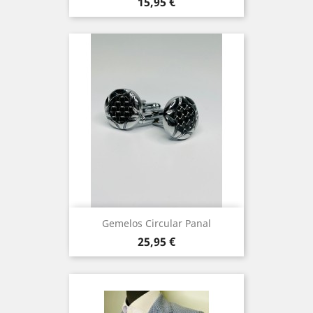
Precio
15,95 €
Gemelos Circular Panal
Precio
25,95 €